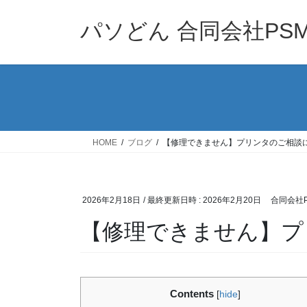
コ
ナ
ン
ビ
パソどん 合同会社PS
テ
ゲ
ン
ー
ツ
シ
へ
ョ
ス
ン
キ
に
ッ
移
HOME
ブログ
【修理できません】プリンタのご相談
プ
動
2026年2月18日
/ 最終更新日時 :
2026年2月20日
合同会社P
【修理できません】プ
Contents
[
hide
]